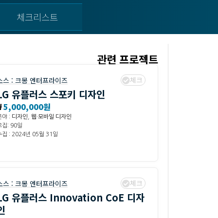
체크리스트
관련 프로젝트
체크
소스 :
크몽 엔터프라이즈
LG 유플러스 스포키 디자인
₩
5,000,000원
분야 :
디자인
,
웹·모바일 디자인
모집: 90일
집 : 2024년 05월 31일
체크
소스 :
크몽 엔터프라이즈
LG 유플러스 Innovation CoE 디자
인