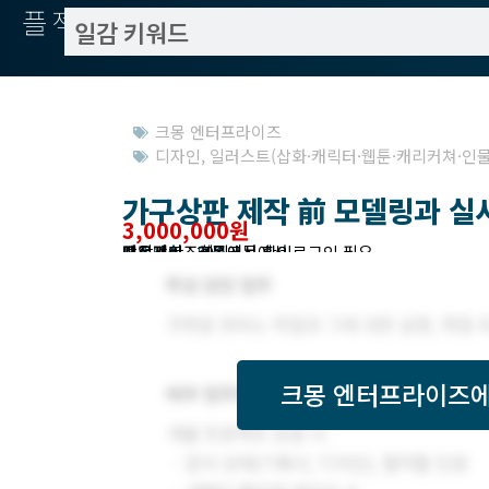
플젝서치
크몽 엔터프라이즈
디자인
,
일러스트(삽화·캐릭터·웹툰·캐리커쳐·인물
가구상판 제작 前 모델링과 실
3,000,000원
작업방식 : 외주
모집기한 : 크몽에서 확인
예상기간 : 30일
프로젝트조회 : 크몽에서 로그인 필요
받은제안 : 크몽에서 확인
크몽 엔터프라이즈
에