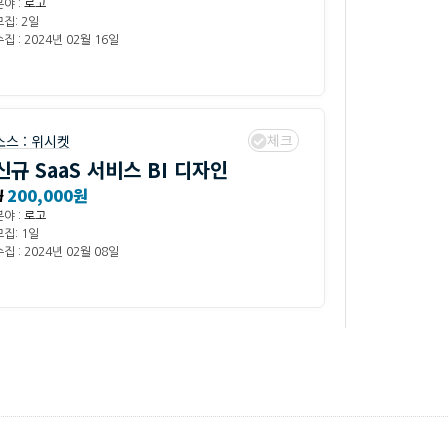
분야 :
로고
모집: 2일
집 : 2024년 02월 16일
체크
소스 :
위시켓
신규 SaaS 서비스 BI 디자인
₩
200,000원
분야 :
로고
모집: 1일
집 : 2024년 02월 08일