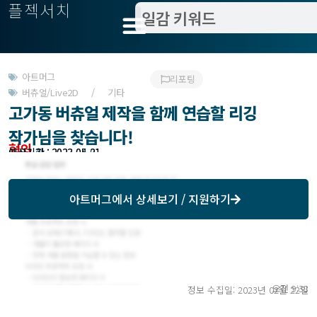
플젝서치
아트머그
리포팅
버츄얼/Live2D / 기타
고가동 버츄얼 제작을 함께 연습할 리깅
작가님을 찾습니다!
협의
모집기한 : 2023-04-01
예상기간 : 2023-05-31
아트머그
에서 상세보기 / 지원하기
오전 9:38
정보 수집일: 2023년 02월 22일