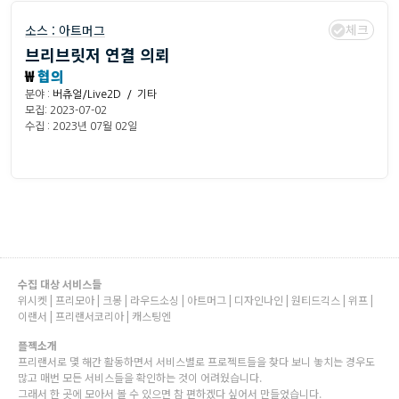
체크
소스 :
아트머그
브리브릿저 연결 의뢰
₩
협의
분야 :
버츄얼/Live2D / 기타
모집: 2023-07-02
수집 : 2023년 07월 02일
수집 대상 서비스들
위시켓 | 프리모아 | 크몽 | 라우드소싱 | 아트머그 | 디자인나인 | 원티드긱스 | 위프 |
이랜서 | 프리랜서코리아 | 캐스팅엔
플젝소개
프리랜서로 몇 해간 활동하면서 서비스별로 프로젝트들을 찾다 보니 놓치는 경우도
많고 매번 모든 서비스들을 확인하는 것이 어려웠습니다.
그래서 한 곳에 모아서 볼 수 있으면 참 편하겠다 싶어서 만들었습니다.