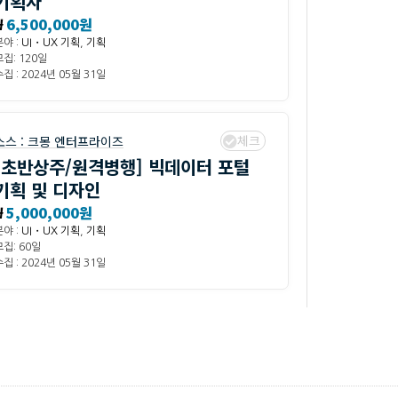
기획자
₩
6,500,000원
분야 :
UI・UX 기획
,
기획
모집: 120일
집 : 2024년 05월 31일
체크
소스 :
크몽 엔터프라이즈
[초반상주/원격병행] 빅데이터 포털
기획 및 디자인
₩
5,000,000원
분야 :
UI・UX 기획
,
기획
모집: 60일
집 : 2024년 05월 31일