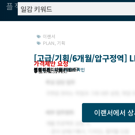
플젝서치
이랜서
PLAN
,
기획
[고급/기획/6개월/압구정역] 
가격제안 요청
작업방식 : 이랜서에서 확인
모집기한 : 이랜서에서 확인
예상기간 : 5개월
고객위치 : 서울 | 강남구
분야 : 기획
필요수준 : 고급 개발자
모집 인원 : 1인
총 투입 인원 : 0인
이랜서
에서 상