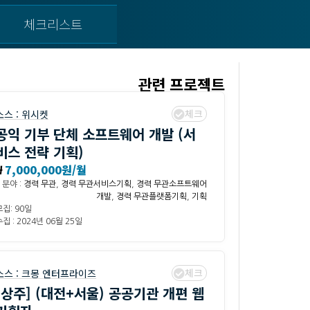
체크리스트
관련 프로젝트
체크
소스 :
위시켓
공익 기부 단체 소프트웨어 개발 (서
비스 전략 기획)
₩
7,000,000원/월
분야 :
경력 무관
,
경력 무관서비스기획
,
경력 무관소프트웨어
개발
,
경력 무관플랫폼기획
,
기획
모집: 90일
집 : 2024년 06월 25일
체크
소스 :
크몽 엔터프라이즈
[상주] (대전+서울) 공공기관 개편 웹