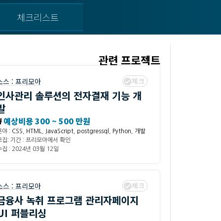
체크리스트
관련 프로젝트
체크
소스 :
프리모아
인사관리 솔루션의 전자결재 기능 개
발
₩
예상비용 300 ~ 500 만원
분야 :
CSS
,
HTML
,
JavaScript
,
postgressql
,
Python
,
개발
모집: 기간 : 프리모아에서 확인
집 : 2024년 03월 12일
체크
소스 :
프리모아
금융사 녹취 프로그램 관리자페이지
UI 퍼블리싱