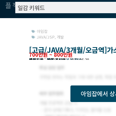
플젝서치
아임잡
JAVA/JSP
,
개발
[고급/JAVA/3개월/오금역]
700만원 ~ 800만원
작업방식 : 프리
모집기한 : 해당 서비스에서 확인
예상기간 : 2022-04-01 ~ 2022-06-30
관련지역 : 서울 전지역
아임잡
에서 상