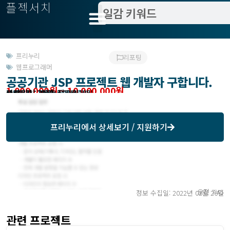
플젝서치
프리누리
리포팅
웹프로그래머
공공기관 JSP 프로젝트 웹 개발자 구합니다.
1,000,000원 ~ 10,000,000원
관련위치 : 서울 전지역
작업방식 : 재택
모집기한 : 프리누리에서 확인
예상기간 : 30 일
등록일자 : 2019년 08월 19일
프리누리
에서 상세보기 / 지원하기
오전 7:45
정보 수집일: 2022년 02월 26일
관련 프로젝트