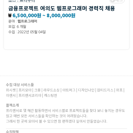
소스 :
프리누리
금융프로젝트 여의도 웹프로그래머 경력직 채용
₩
6,500,000원 ~ 8,000,000원
분야 :
웹프로그래머
모집: 6 개월
수집 : 2022년 05월 04일
수집 대상 서비스들
위시켓 | 프리모아 | 크몽 | 라우드소싱 | 아트머그 | 디자인나인 | 원티드긱스 | 위프 |
이랜서 | 프리랜서코리아 | 캐스팅엔
플젝소개
프리랜서로 몇 해간 활동하면서 서비스별로 프로젝트들을 찾다 보니 놓치는 경우도
많고 매번 모든 서비스들을 확인하는 것이 어려웠습니다.
그래서 한 곳에 모아서 볼 수 있으면 참 편하겠다 싶어서 만들었습니다.
수집정책