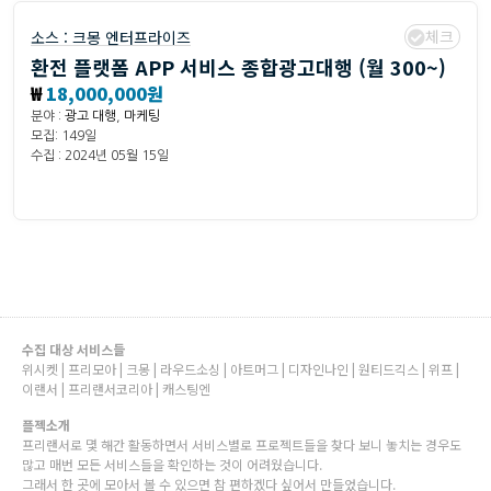
체크
소스 :
크몽 엔터프라이즈
환전 플랫폼 APP 서비스 종합광고대행 (월 300~)
₩
18,000,000원
분야 :
광고 대행
,
마케팅
모집: 149일
수집 : 2024년 05월 15일
수집 대상 서비스들
위시켓 | 프리모아 | 크몽 | 라우드소싱 | 아트머그 | 디자인나인 | 원티드긱스 | 위프 |
이랜서 | 프리랜서코리아 | 캐스팅엔
플젝소개
프리랜서로 몇 해간 활동하면서 서비스별로 프로젝트들을 찾다 보니 놓치는 경우도
많고 매번 모든 서비스들을 확인하는 것이 어려웠습니다.
그래서 한 곳에 모아서 볼 수 있으면 참 편하겠다 싶어서 만들었습니다.