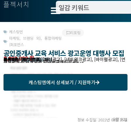
플젝서치
캐스팅엔
리포팅
마케팅
,
브랜딩 외)
,
통합마케팅
(퍼포먼스
공인중개사 교육 서비스 광고운영 대행사 모집
8,000,000 원
제품 및 서비스 업종 [교육]
이용매체 [검색광고], [배너광고], [네트워크광고], [바이럴광고], [언론홍보]
작업방식 : 캐스팅엔에서 확인
모집기한 : 2022.03.31
예상기간 : 1년
고객위치 : 경기 안양시
희망매체 gdn 모비온 네이버파워링크 등
마케팅 KPI 회원가입 일30명 이상, 매출증대
캐스팅엔
에서 상세보기 / 지원하기
오전 8:21
정보 수집일: 2022년 02월 25일