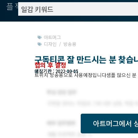
플젝서치
아트머그
디자인 / 방송용
구독티콘 잘 만드시는 분 찾습
협의 후 결정
모집기한 : 2022-09-15
예상기간 : 2022-10-01
트위치 방송용으로 사용예정입니다샘플 많으신 분
아트머그
에서 