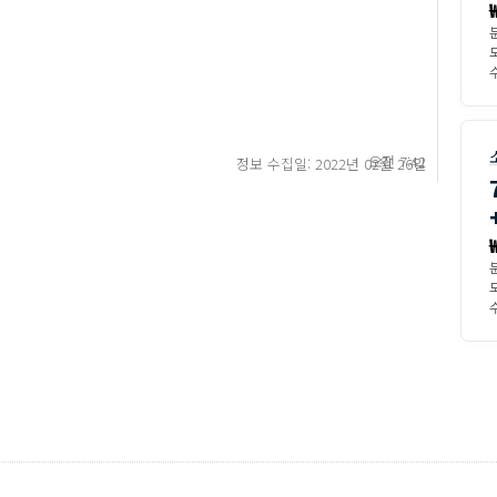
모
수
오전 7:42
정보 수집일: 2022년 02월 26일
모
수