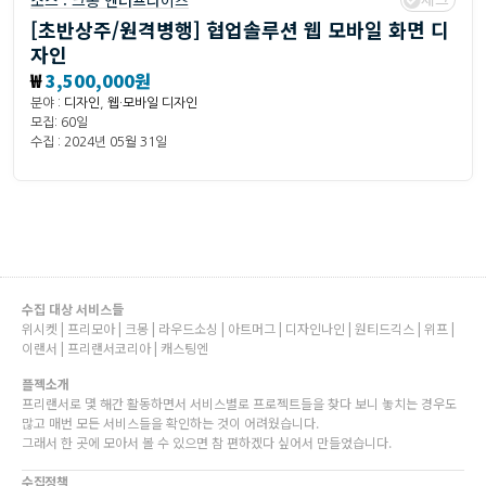
소스 :
크몽 엔터프라이즈
[초반상주/원격병행] 협업솔루션 웹 모바일 화면 디
자인
₩
3,500,000원
분야 :
디자인
,
웹·모바일 디자인
모집: 60일
수집 : 2024년 05월 31일
수집 대상 서비스들
위시켓 | 프리모아 | 크몽 | 라우드소싱 | 아트머그 | 디자인나인 | 원티드긱스 | 위프 |
이랜서 | 프리랜서코리아 | 캐스팅엔
플젝소개
프리랜서로 몇 해간 활동하면서 서비스별로 프로젝트들을 찾다 보니 놓치는 경우도
많고 매번 모든 서비스들을 확인하는 것이 어려웠습니다.
그래서 한 곳에 모아서 볼 수 있으면 참 편하겠다 싶어서 만들었습니다.
수집정책