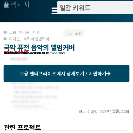
플젝서치
크몽 엔터프라이즈
리포팅
디자인
,
북커버·앨범커버
국악 퓨전 음악의 앨범커버
200,000원
받은제안 : 크몽에서 확인
작업방식 : 외주
모집기한 : 크몽에서 확인
예상기간 : 7일
프로젝트조회 : 크몽에서 로그인 필요
크몽 엔터프라이즈
에서 상세보기 / 지원하기
오전 10:21
정보 수집일: 2022년 03월 10일
관련 프로젝트