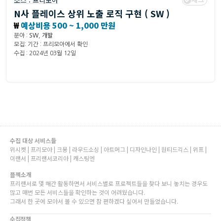
소스 :
프리모아
N사 플레이스 상위 노출 로직 구현 ( SW )
₩
예상비용 500 ~ 1,000 만원
분야 :
SW
,
개발
모집: 기간 : 프리모아에서 확인
수집 : 2024년 03월 12일
수집 대상 서비스들
위시켓 | 프리모아 | 크몽 | 라우드소싱 | 아트머그 | 디자인나인 | 원티드긱스 | 위프 |
이랜서 | 프리랜서코리아 | 캐스팅엔
플젝소개
프리랜서로 몇 해간 활동하면서 서비스별로 프로젝트들을 찾다 보니 놓치는 경우도
많고 매번 모든 서비스들을 확인하는 것이 어려웠습니다.
그래서 한 곳에 모아서 볼 수 있으면 참 편하겠다 싶어서 만들었습니다.
수집정책