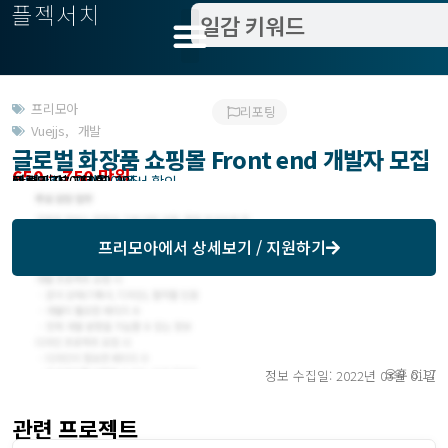
플젝서치
프리모아
리포팅
Vuejjs
,
개발
글로벌 화장품 쇼핑몰 Front end 개발자 모집
650 ~ 750 만원
관련지역 : 서울
작업방식 : 기간제 상주
모집기한 : 프리모아에서 확인
예상기간 : 150일
등록일 : 2022.02.28
프리모아
에서 상세보기 / 지원하기
오후 8:17
정보 수집일: 2022년 03월 01일
관련 프로젝트