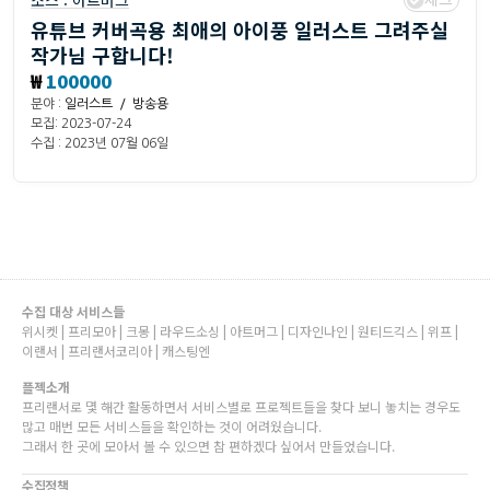
소스 :
아트머그
유튜브 커버곡용 최애의 아이풍 일러스트 그려주실
작가님 구합니다!
₩
100000
분야 :
일러스트 / 방송용
모집: 2023-07-24
수집 : 2023년 07월 06일
수집 대상 서비스들
위시켓 | 프리모아 | 크몽 | 라우드소싱 | 아트머그 | 디자인나인 | 원티드긱스 | 위프 |
이랜서 | 프리랜서코리아 | 캐스팅엔
플젝소개
프리랜서로 몇 해간 활동하면서 서비스별로 프로젝트들을 찾다 보니 놓치는 경우도
많고 매번 모든 서비스들을 확인하는 것이 어려웠습니다.
그래서 한 곳에 모아서 볼 수 있으면 참 편하겠다 싶어서 만들었습니다.
수집정책