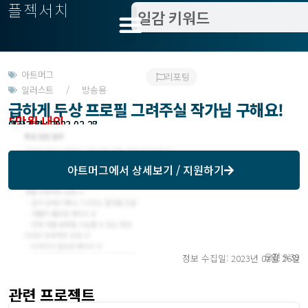
플젝서치
아트머그
리포팅
일러스트 / 방송용
급하게 두상 프로필 그려주실 작가님 구해요!
5만원 내외
모집기한 : 2023-02-27
예상기간 : 2023-02-28
아트머그
에서 상세보기 / 지원하기
오전 9:39
정보 수집일: 2023년 02월 26일
관련 프로젝트