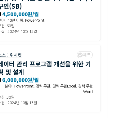
구인(SB)
₩
4,500,000원/월
분야 :
10년 이하
,
PowerPoint
모집: 60일
집 : 2024년 10월 13일
체크
소스 :
위시켓
데이터 관리 프로그램 개선을 위한 기
획 및 설계
₩
6,000,000원/월
분야 :
PowerPoint
,
경력 무관
,
경력 무관Excel
,
경력 무관
Word
모집: 30일
집 : 2024년 10월 13일