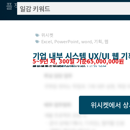
플젝서치
위시켓
Excel
,
PowerPoint
,
word
,
기획
,
웹
기업 내부 시스템 UX/UI 웹 기
5~9년 차, 300일 기준65,000,000원
작업방식 : 기간제(상주)
모집기한 : 2022년 02월 23일 1시간 28분
예상기간 : 300일
위시켓등록일자 : 2022.02.09.
위시켓
에서 상