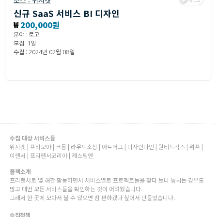
소스 :
위시켓
신규 SaaS 서비스 BI 디자인
₩
200,000원
분야 :
로고
모집: 1일
수집 : 2024년 02월 08일
수집 대상 서비스들
위시켓 | 프리모아 | 크몽 | 라우드소싱 | 아트머그 | 디자인나인 | 원티드긱스 | 위프 |
이랜서 | 프리랜서코리아 | 캐스팅엔
플젝소개
프리랜서로 몇 해간 활동하면서 서비스별로 프로젝트들을 찾다 보니 놓치는 경우도
많고 매번 모든 서비스들을 확인하는 것이 어려웠습니다.
그래서 한 곳에 모아서 볼 수 있으면 참 편하겠다 싶어서 만들었습니다.
수집정책