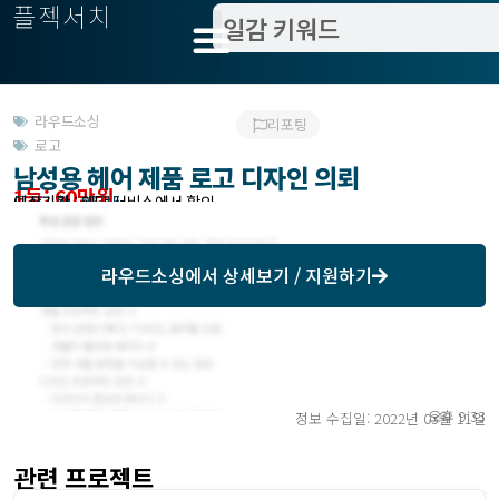
플젝서치
라우드소싱
리포팅
로고
남성용 헤어 제품 로고 디자인 의뢰
1등: 60만원
모집기한 : 03/15
예상기간 : 해당 서비스에서 확인
라우드소싱
에서 상세보기 / 지원하기
오후 9:33
정보 수집일: 2022년 03월 11일
관련 프로젝트