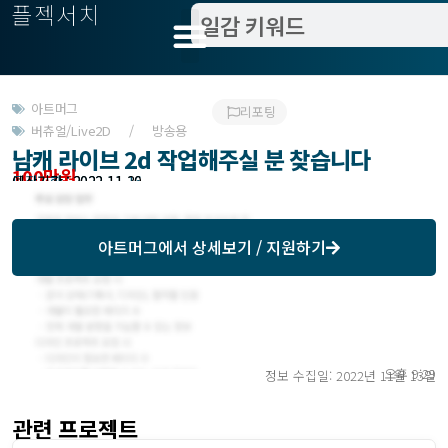
플젝서치
아트머그
리포팅
버츄얼/Live2D / 방송용
남캐 라이브 2d 작업해주실 분 찾습니다
100만원
모집기한 : 2022-11-16
예상기간 : 2022-11-30
아트머그
에서 상세보기 / 지원하기
오후 9:29
정보 수집일: 2022년 11월 13일
관련 프로젝트