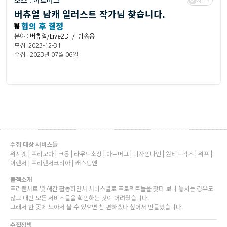
소스 :
아트머그
버츄얼 남캐 일러스트 작가님 찾습니다.
₩
협의 후 결정
분야 :
버츄얼/Live2D / 방송용
모집: 2023-12-31
수집 : 2023년 07월 06일
수집 대상 서비스들
위시켓 | 프리모아 | 크몽 | 라우드소싱 | 아트머그 | 디자인나인 | 원티드긱스 | 위프 |
이랜서 | 프리랜서코리아 | 캐스팅엔
플젝소개
프리랜서로 몇 해간 활동하면서 서비스별로 프로젝트들을 찾다 보니 놓치는 경우도
많고 매번 모든 서비스들을 확인하는 것이 어려웠습니다.
그래서 한 곳에 모아서 볼 수 있으면 참 편하겠다 싶어서 만들었습니다.
수집정책