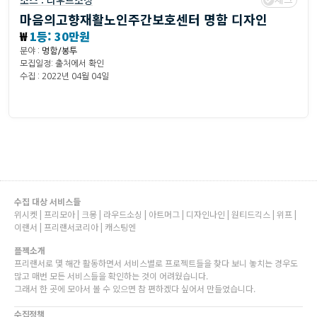
소스 :
라우드소싱
마음의고향재활노인주간보호센터 명함 디자인
₩
1등: 30만원
분야 :
명함/봉투
모집일정: 출처에서 확인
수집 : 2022년 04월 04일
수집 대상 서비스들
위시켓 | 프리모아 | 크몽 | 라우드소싱 | 아트머그 | 디자인나인 | 원티드긱스 | 위프 |
이랜서 | 프리랜서코리아 | 캐스팅엔
플젝소개
프리랜서로 몇 해간 활동하면서 서비스별로 프로젝트들을 찾다 보니 놓치는 경우도
많고 매번 모든 서비스들을 확인하는 것이 어려웠습니다.
그래서 한 곳에 모아서 볼 수 있으면 참 편하겠다 싶어서 만들었습니다.
수집정책