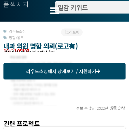
플젝서치
라우드소싱
리포팅
명함/봉투
내과 의원 명함 의뢰(로고有)
1등: 10만원
모집기한 : 03/22
예상기간 : 해당 서비스에서 확인
라우드소싱
에서 상세보기 / 지원하기
오전 9:33
정보 수집일: 2022년 03월 17일
관련 프로젝트