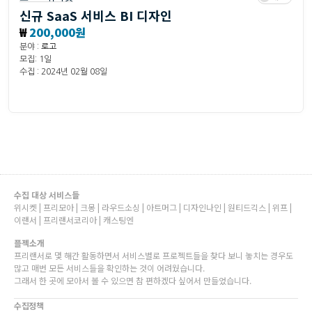
신규 SaaS 서비스 BI 디자인
₩
200,000원
분야 :
로고
모집: 1일
수집 : 2024년 02월 08일
수집 대상 서비스들
위시켓 | 프리모아 | 크몽 | 라우드소싱 | 아트머그 | 디자인나인 | 원티드긱스 | 위프 |
이랜서 | 프리랜서코리아 | 캐스팅엔
플젝소개
프리랜서로 몇 해간 활동하면서 서비스별로 프로젝트들을 찾다 보니 놓치는 경우도
많고 매번 모든 서비스들을 확인하는 것이 어려웠습니다.
그래서 한 곳에 모아서 볼 수 있으면 참 편하겠다 싶어서 만들었습니다.
수집정책