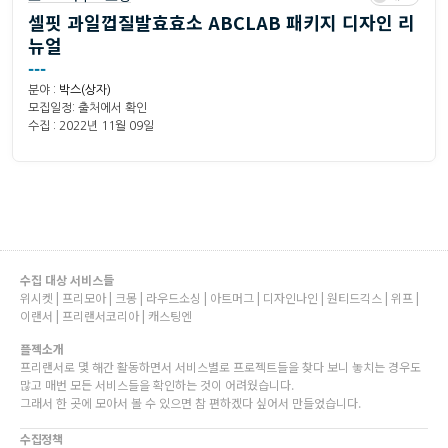
셀핏 과일껍질발효효소 ABCLAB 패키지 디자인 리
뉴얼
---
분야 :
박스(상자)
모집일정: 출처에서 확인
수집 : 2022년 11월 09일
수집 대상 서비스들
위시켓 | 프리모아 | 크몽 | 라우드소싱 | 아트머그 | 디자인나인 | 원티드긱스 | 위프 |
이랜서 | 프리랜서코리아 | 캐스팅엔
플젝소개
프리랜서로 몇 해간 활동하면서 서비스별로 프로젝트들을 찾다 보니 놓치는 경우도
많고 매번 모든 서비스들을 확인하는 것이 어려웠습니다.
그래서 한 곳에 모아서 볼 수 있으면 참 편하겠다 싶어서 만들었습니다.
수집정책