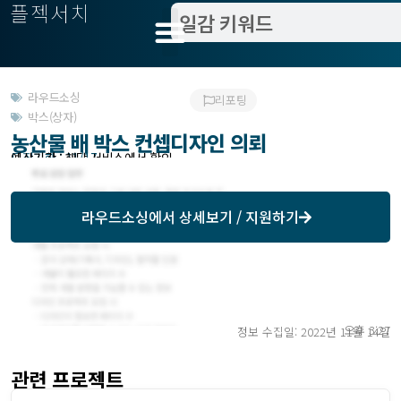
플젝서치
라우드소싱
리포팅
박스(상자)
농산물 배 박스 컨셉디자인 의뢰
모집기한 : 11/17
예상기간 : 해당 서비스에서 확인
라우드소싱
에서 상세보기 / 지원하기
오후 3:27
정보 수집일: 2022년 11월 14일
관련 프로젝트