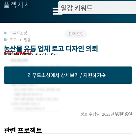
플젝서치
라우드소싱
리포팅
로고 + 명함
농산물 유통 업체 로고 디자인 의뢰
1등: 40만원
모집기한 : 03/12
예상기간 : 해당 서비스에서 확인
라우드소싱
에서 상세보기 / 지원하기
오후 10:04
정보 수집일: 2022년 03월 05일
관련 프로젝트