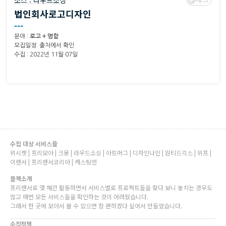
소스 :
라우드소싱
법인회사로고디자인
---
분야 :
로고 + 명함
모집일정: 출처에서 확인
수집 : 2022년 11월 07일
수집 대상 서비스들
위시켓 | 프리모아 | 크몽 | 라우드소싱 | 아트머그 | 디자인나인 | 원티드긱스 | 위프 |
이랜서 | 프리랜서코리아 | 캐스팅엔
플젝소개
프리랜서로 몇 해간 활동하면서 서비스별로 프로젝트들을 찾다 보니 놓치는 경우도
많고 매번 모든 서비스들을 확인하는 것이 어려웠습니다.
그래서 한 곳에 모아서 볼 수 있으면 참 편하겠다 싶어서 만들었습니다.
수집정책