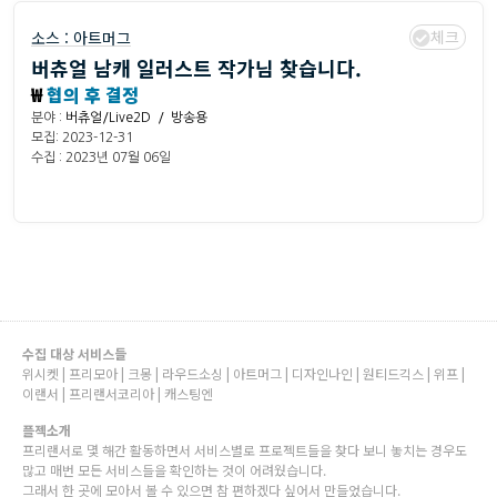
체크
소스 :
아트머그
버츄얼 남캐 일러스트 작가님 찾습니다.
₩
협의 후 결정
분야 :
버츄얼/Live2D / 방송용
모집: 2023-12-31
수집 : 2023년 07월 06일
수집 대상 서비스들
위시켓 | 프리모아 | 크몽 | 라우드소싱 | 아트머그 | 디자인나인 | 원티드긱스 | 위프 |
이랜서 | 프리랜서코리아 | 캐스팅엔
플젝소개
프리랜서로 몇 해간 활동하면서 서비스별로 프로젝트들을 찾다 보니 놓치는 경우도
많고 매번 모든 서비스들을 확인하는 것이 어려웠습니다.
그래서 한 곳에 모아서 볼 수 있으면 참 편하겠다 싶어서 만들었습니다.