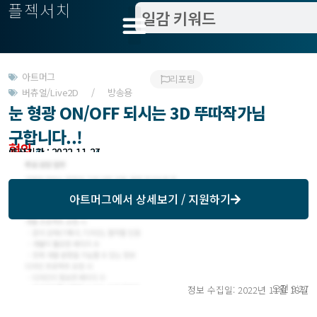
플젝서치
아트머그
리포팅
버츄얼/Live2D / 방송용
눈 형광 ON/OFF 되시는 3D 뚜따작가님
구합니다..!
협의
모집기한 : 2022-11-24
예상기간 : 2022-11-27
아트머그
에서 상세보기 / 지원하기
오전 9:27
정보 수집일: 2022년 11월 18일