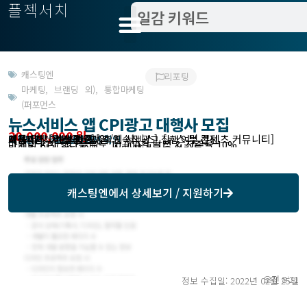
플젝서치
캐스팅엔
리포팅
마케팅
,
브랜딩 외)
,
통합마케팅
(퍼포먼스
뉴스서비스 앱 CPI광고 대행사 모집
20,000,000 원
제품 및 서비스 업종 [앱/웹 서비스], [뉴스 및 콘텐츠 커뮤니티]
이용매체 [검색광고]
작업방식 : 캐스팅엔에서 확인
모집기한 : 2022.06.30
예상기간 : 2개월 파일럿 후 지속적 광고 집행 여부 결정
고객위치 : 서울 영등포구
마케팅 KPI 앱다운로드 10,000건 달성 & 잔존율 10%
마케팅 타겟 30~40대 뉴스를 챙겨보는 사람들
캐스팅엔
에서 상세보기 / 지원하기
오전 8:21
정보 수집일: 2022년 02월 25일