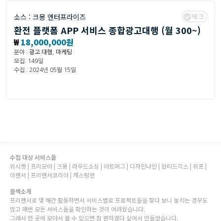
체크
소스 :
크몽 엔터프라이즈
환전 플랫폼 APP 서비스 종합광고대행 (월 300~)
₩
18,000,000원
분야 :
광고 대행
,
마케팅
모집: 149일
수집 : 2024년 05월 15일
수집 대상 서비스들
위시켓 | 프리모아 | 크몽 | 라우드소싱 | 아트머그 | 디자인나인 | 원티드긱스 | 위프 |
이랜서 | 프리랜서코리아 | 캐스팅엔
플젝소개
프리랜서로 몇 해간 활동하면서 서비스별로 프로젝트들을 찾다 보니 놓치는 경우도
많고 매번 모든 서비스들을 확인하는 것이 어려웠습니다.
그래서 한 곳에 모아서 볼 수 있으면 참 편하겠다 싶어서 만들었습니다.