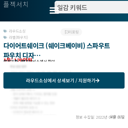
플젝서치
라우드소싱
리포팅
라벨(파우치)
다이어트쉐이크 (쉐이크베이비) 스파우트
파우치 디자…
1등: 120만원
모집기한 : 04/15
예상기간 : 해당 서비스에서 확인
라우드소싱
에서 상세보기 / 지원하기
오후 3:32
정보 수집일: 2022년 04월 08일