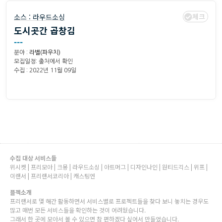
체크
소스 :
라우드소싱
도시곳간 곱창김
---
분야 :
라벨(파우치)
모집일정: 출처에서 확인
수집 : 2022년 11월 09일
수집 대상 서비스들
위시켓 | 프리모아 | 크몽 | 라우드소싱 | 아트머그 | 디자인나인 | 원티드긱스 | 위프 |
이랜서 | 프리랜서코리아 | 캐스팅엔
플젝소개
프리랜서로 몇 해간 활동하면서 서비스별로 프로젝트들을 찾다 보니 놓치는 경우도
많고 매번 모든 서비스들을 확인하는 것이 어려웠습니다.
그래서 한 곳에 모아서 볼 수 있으면 참 편하겠다 싶어서 만들었습니다.