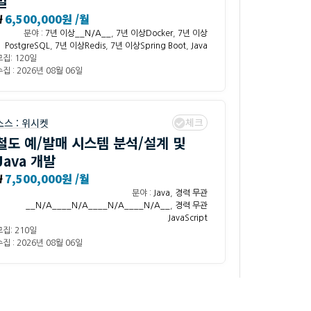
발
₩
6,500,000원 /월
분야 :
7년 이상__N/A__
,
7년 이상Docker
,
7년 이상
PostgreSQL
,
7년 이상Redis
,
7년 이상Spring Boot
,
Java
모집: 120일
집 : 2026년 08월 06일
체크
소스 :
위시켓
철도 예/발매 시스템 분석/설계 및
Java 개발
₩
7,500,000원 /월
분야 :
Java
,
경력 무관
__N/A____N/A____N/A____N/A__
,
경력 무관
JavaScript
모집: 210일
집 : 2026년 08월 06일