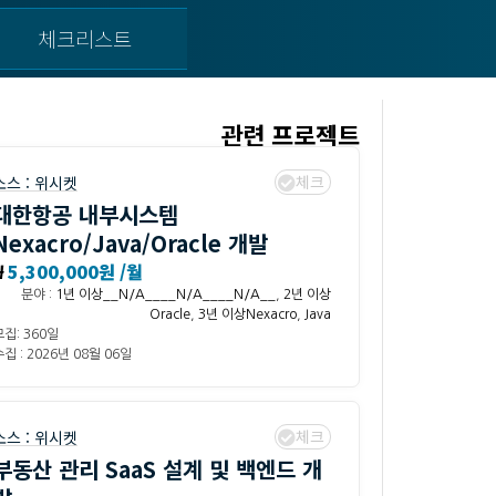
체크리스트
관련 프로젝트
체크
소스 :
위시켓
대한항공 내부시스템
Nexacro/Java/Oracle 개발
₩
5,300,000원 /월
분야 :
1년 이상__N/A____N/A____N/A__
,
2년 이상
Oracle
,
3년 이상Nexacro
,
Java
모집: 360일
집 : 2026년 08월 06일
체크
소스 :
위시켓
부동산 관리 SaaS 설계 및 백엔드 개