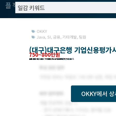
플젝서치
OKKY
Java
,
SI
,
금융
,
기타개발
,
팀원
(대구)대구은행 기업신용평가
750~800만원
작업방식 : 상근, 경력 무관
모집기한 : 23.03.02 (8개월)
예상기간 : 23.03.02 (8개월)
모집처 : (주)투비모아
관련지역 : 대구 수성구
OKKY
에서 상