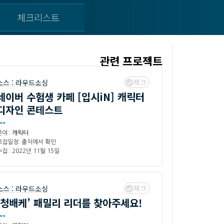
체크리스트
관련 프로젝트
체크
소스 :
라우드소싱
네이버 수험생 카페 [입시iN] 캐릭터
디자인 콘테스트
--
분야 :
캐릭터
모집일정: 출처에서 확인
집 : 2022년 11월 15일
체크
소스 :
라우드소싱
‘청배케’ 패밀리 리더를 찾아주세요!
--