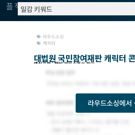
플젝서치
라우드소싱
캐릭터
대법원 국민참여재판 캐릭터 
모집기한 : 111/21
예상기간 : 해당 서비스에서 확인
라우드소싱
에서 