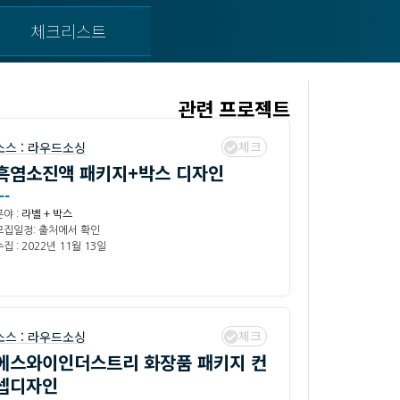
체크리스트
관련 프로젝트
체크
소스 :
라우드소싱
흑염소진액 패키지+박스 디자인
--
분야 :
라벨 + 박스
모집일정: 출처에서 확인
집 : 2022년 11월 13일
체크
소스 :
라우드소싱
에스와이인더스트리 화장품 패키지 컨
셉디자인