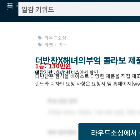
플젝서치
라우드소싱
라벨 + 박스
더반찬X해녀의부엌 콜라보 제품
1등: 130만원
모집기한 : 03/04
예상기간 : 해당 서비스에서 확인
더반찬은 한식을 베이스로 다양한 제품을 직접 제조
랜드와 디자인 요청 사항은 요청서 및 홈페이지(www.t
라우드소싱
에서 