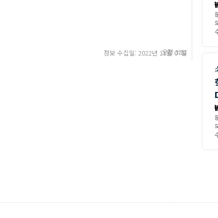
모
수
오전 3:28
정보 수집일: 2022년 11월 07일
모
수