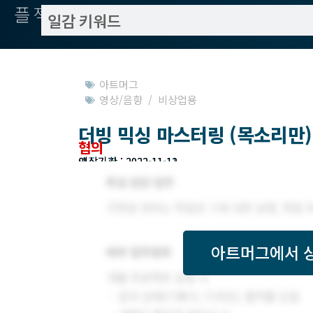
플젝서치
아트머그
영상/음향 / 비상업용
더빙 믹싱 마스터링 (목소리만)
협의
모집기한 : 2022-11-11
예상기간 : 2022-11-12
아트머그
에서 