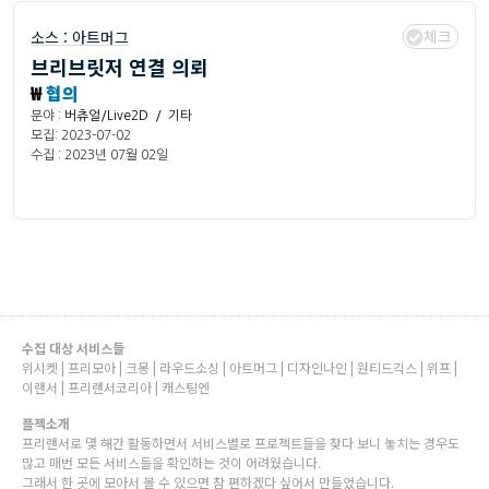
체크
소스 :
아트머그
브리브릿저 연결 의뢰
₩
협의
분야 :
버츄얼/Live2D / 기타
모집: 2023-07-02
수집 : 2023년 07월 02일
수집 대상 서비스들
위시켓 | 프리모아 | 크몽 | 라우드소싱 | 아트머그 | 디자인나인 | 원티드긱스 | 위프 |
이랜서 | 프리랜서코리아 | 캐스팅엔
플젝소개
프리랜서로 몇 해간 활동하면서 서비스별로 프로젝트들을 찾다 보니 놓치는 경우도
많고 매번 모든 서비스들을 확인하는 것이 어려웠습니다.
그래서 한 곳에 모아서 볼 수 있으면 참 편하겠다 싶어서 만들었습니다.