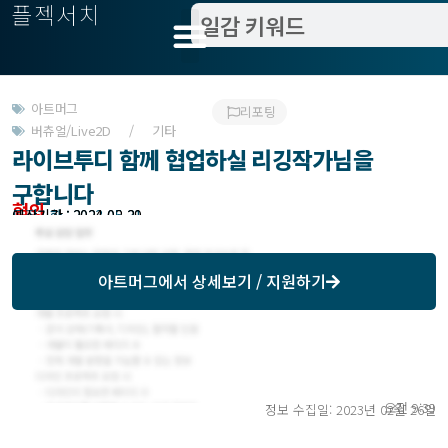
플젝서치
아트머그
리포팅
버츄얼/Live2D / 기타
라이브투디 함께 협업하실 리깅작가님을
구합니다
협의
모집기한 : 2023-05-31
예상기간 : 2024-02-29
아트머그
에서 상세보기 / 지원하기
오전 9:39
정보 수집일: 2023년 02월 26일