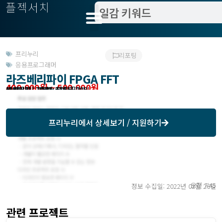
플젝서치
프리누리
리포팅
응용프로그래머
라즈베리파이 FPGA FFT
400,000원 ~ 500,000원
관련위치 : 충북 청원군
작업방식 : 재택
모집기한 : 프리누리에서 확인
예상기간 : 10 일
등록일자 : 2020년 05월 20일
프리누리
에서 상세보기 / 지원하기
오전 7:45
정보 수집일: 2022년 02월 26일
관련 프로젝트