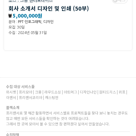
소스 :
크몽 엔터프라이즈
회사 소개서 디자인 및 인쇄 (50부)
₩
5,000,000원
분야 :
PPT·인포그래픽
,
디자인
모집: 30일
수집 : 2024년 05월 31일
수집 대상 서비스들
위시켓 | 프리모아 | 크몽 | 라우드소싱 | 아트머그 | 디자인나인 | 원티드긱스 | 위프 |
이랜서 | 프리랜서코리아 | 캐스팅엔
플젝소개
프리랜서로 몇 해간 활동하면서 서비스별로 프로젝트들을 찾다 보니 놓치는 경우도
많고 매번 모든 서비스들을 확인하는 것이 어려웠습니다.
그래서 한 곳에 모아서 볼 수 있으면 참 편하겠다 싶어서 만들었습니다.
수집정책