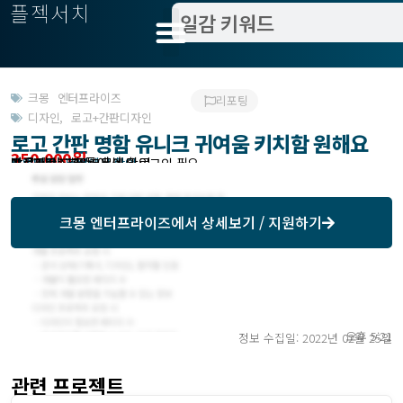
플젝서치
크몽 엔터프라이즈
리포팅
디자인
,
로고+간판디자인
로고 간판 명함 유니크 귀여움 키치함 원해요
350,000원
받은제안 : 크몽에서 확인
작업방식 : 외주
모집기한 : 크몽에서 확인
예상기간 : 14일
프로젝트조회 : 크몽에서 로그인 필요
크몽 엔터프라이즈
에서 상세보기 / 지원하기
오후 5:21
정보 수집일: 2022년 02월 25일
관련 프로젝트