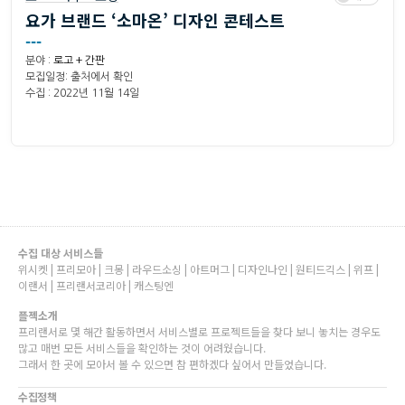
요가 브랜드 ‘소마온’ 디자인 콘테스트
---
분야 :
로고 + 간판
모집일정: 출처에서 확인
수집 : 2022년 11월 14일
수집 대상 서비스들
위시켓 | 프리모아 | 크몽 | 라우드소싱 | 아트머그 | 디자인나인 | 원티드긱스 | 위프 |
이랜서 | 프리랜서코리아 | 캐스팅엔
플젝소개
프리랜서로 몇 해간 활동하면서 서비스별로 프로젝트들을 찾다 보니 놓치는 경우도
많고 매번 모든 서비스들을 확인하는 것이 어려웠습니다.
그래서 한 곳에 모아서 볼 수 있으면 참 편하겠다 싶어서 만들었습니다.
수집정책