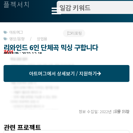
플젝서치
아트머그
리포팅
영상/음향 / 상업용
리와인드 6인 단체곡 믹싱 구합니다
협의
모집기한 : 2022-12-14
예상기간 : 2022-12-15
아트머그
에서 상세보기 / 지원하기
오후 9:29
정보 수집일: 2022년 11월 13일
관련 프로젝트