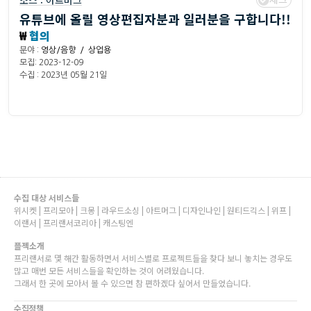
소스 :
아트머그
유튜브에 올릴 영상편집자분과 일러분을 구합니다!!
₩
협의
분야 :
영상/음향 / 상업용
모집: 2023-12-09
수집 : 2023년 05월 21일
수집 대상 서비스들
위시켓 | 프리모아 | 크몽 | 라우드소싱 | 아트머그 | 디자인나인 | 원티드긱스 | 위프 |
이랜서 | 프리랜서코리아 | 캐스팅엔
플젝소개
프리랜서로 몇 해간 활동하면서 서비스별로 프로젝트들을 찾다 보니 놓치는 경우도
많고 매번 모든 서비스들을 확인하는 것이 어려웠습니다.
그래서 한 곳에 모아서 볼 수 있으면 참 편하겠다 싶어서 만들었습니다.
수집정책