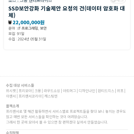
소스 :
크몽 엔터프라이즈
SSD보안강화 기술제안 요청의 건(데이터 암호화 대
체)
₩
22,000,000원
분야 :
IT·프로그래밍
,
보안
모집: 91일
수집 : 2024년 05월 31일
수집 대상 서비스들
위시켓 | 프리모아 | 크몽 | 라우드소싱 | 아트머그 | 디자인나인 | 원티드긱스 | 위프 |
이랜서 | 프리랜서코리아 | 캐스팅엔
플젝소개
프리랜서로 몇 해간 활동하면서 서비스별로 프로젝트들을 찾다 보니 놓치는 경우도
많고 매번 모든 서비스들을 확인하는 것이 어려웠습니다.
그래서 한 곳에 모아서 볼 수 있으면 참 편하겠다 싶어서 만들었습니다.
수집정책