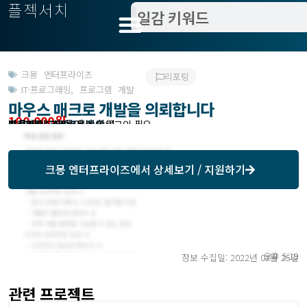
플젝서치
크몽 엔터프라이즈
리포팅
IT·프로그래밍
,
프로그램 개발
마우스 매크로 개발을 의뢰합니다
100,000원
받은제안 : 크몽에서 확인
작업방식 : 외주
모집기한 : 크몽에서 확인
예상기간 : 26일
프로젝트조회 : 크몽에서 로그인 필요
크몽 엔터프라이즈
에서 상세보기 / 지원하기
오후 5:19
정보 수집일: 2022년 02월 25일
관련 프로젝트