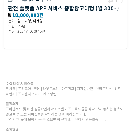
소스 :
크몽 엔터프라이즈
환전 플랫폼 APP 서비스 종합광고대행 (월 300~)
₩
18,000,000원
분야 :
광고 대행
,
마케팅
모집: 149일
수집 : 2024년 05월 15일
수집 대상 서비스들
위시켓 | 프리모아 | 크몽 | 라우드소싱 | 아트머그 | 디자인나인 | 원티드긱스 | 위프 |
이랜서 | 프리랜서코리아 | 캐스팅엔
플젝소개
프리랜서로 몇 해간 활동하면서 서비스별로 프로젝트들을 찾다 보니 놓치는 경우도
많고 매번 모든 서비스들을 확인하는 것이 어려웠습니다.
그래서 한 곳에 모아서 볼 수 있으면 참 편하겠다 싶어서 만들었습니다.
수집정책