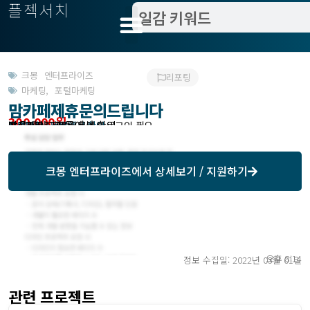
플젝서치
크몽 엔터프라이즈
리포팅
마케팅
,
포털마케팅
맘카페제휴문의드립니다
300,000원
받은제안 : 크몽에서 확인
작업방식 : 외주
모집기한 : 크몽에서 확인
예상기간 : 14일
프로젝트조회 : 크몽에서 로그인 필요
크몽 엔터프라이즈
에서 상세보기 / 지원하기
오후 8:14
정보 수집일: 2022년 03월 01일
관련 프로젝트