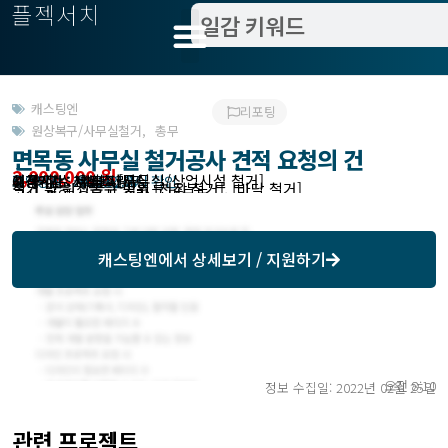
플젝서치
캐스팅엔
리포팅
원상복구/사무실철거
,
총무
면목동 사무실 철거공사 견적 요청의 건
2,000,000 원
시공 장소 유형 사무실
원하시는 서비스 [사무실/상업시설 철거]
작업방식 : 캐스팅엔에서 확인
모집기한 : 2022.02.27
예상기간 : 1개월
고객위치 : 서울 중랑구
철거 및 원상복구 범위 [천장 철거], [바닥 철거]
공사 지역 서울시 중랑구 면목동
캐스팅엔
에서 상세보기 / 지원하기
오전 8:10
정보 수집일: 2022년 02월 25일
관련 프로젝트