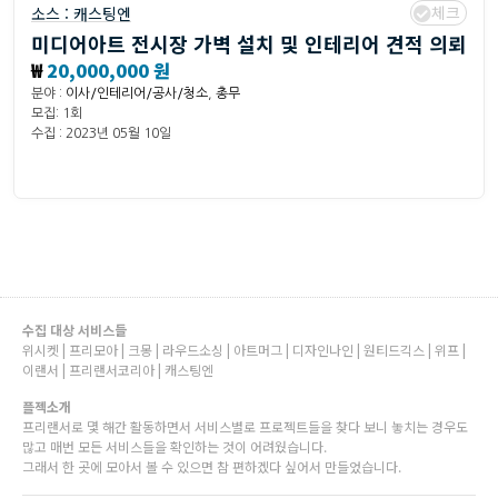
체크
소스 :
캐스팅엔
미디어아트 전시장 가벽 설치 및 인테리어 견적 의뢰
₩
20,000,000 원
분야 :
이사/인테리어/공사/청소
,
총무
모집: 1회
수집 : 2023년 05월 10일
수집 대상 서비스들
위시켓 | 프리모아 | 크몽 | 라우드소싱 | 아트머그 | 디자인나인 | 원티드긱스 | 위프 |
이랜서 | 프리랜서코리아 | 캐스팅엔
플젝소개
프리랜서로 몇 해간 활동하면서 서비스별로 프로젝트들을 찾다 보니 놓치는 경우도
많고 매번 모든 서비스들을 확인하는 것이 어려웠습니다.
그래서 한 곳에 모아서 볼 수 있으면 참 편하겠다 싶어서 만들었습니다.