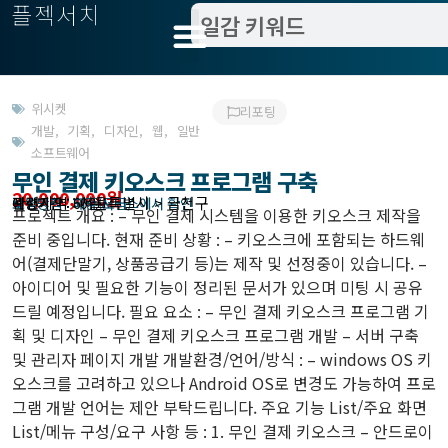
플젝서치
위시켓
리포팅
개발
,
기획
,
디자인
,
웹
,
일반
소프트웨어
무인 결제 키오스크 프로그램 구축
20,000,000원
관련지역 : 서울특별시 > 금천구
작업방식 : 외주(도급)
모집기한 : 해당 서비스에서 확인
예상기간 : 60일
프로젝트 개요 : – 무인 결제 시스템을 이용한 키오스크 제작을
준비 중입니다. 현재 준비 상황 : – 키오스크에 포함되는 하드웨
어(결제단말기, 상품공급기 등)는 제작 및 선정중이 있습니다. –
아이디어 및 필요한 기능이 정리된 문서가 있으며 미팅 시 공유
드릴 예정입니다. 필요 요소 : – 무인 결제 키오스크 프로그램 기
획 및 디자인 – 무인 결제 키오스크 프로그램 개발 – 서버 구축
및 관리자 페이지 개발 개발환경/언어/방식 : – windows OS 키
오스크를 고려하고 있으나 Android OS로 변경도 가능하여 프로
그램 개발 언어는 제안 부탁드립니다. 주요 기능 List/주요 화면
List/메뉴 구성/요구 사항 등 : 1. 무인 결제 키오스크 – 안드로이