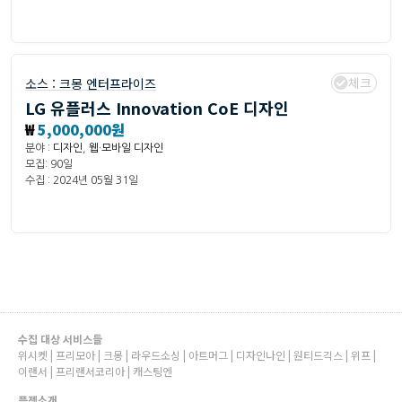
체크
소스 :
크몽 엔터프라이즈
LG 유플러스 Innovation CoE 디자인
₩
5,000,000원
분야 :
디자인
,
웹·모바일 디자인
모집: 90일
수집 : 2024년 05월 31일
수집 대상 서비스들
위시켓 | 프리모아 | 크몽 | 라우드소싱 | 아트머그 | 디자인나인 | 원티드긱스 | 위프 |
이랜서 | 프리랜서코리아 | 캐스팅엔
플젝소개