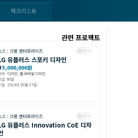
체크리스트
관련 프로젝트
체크
소스 :
크몽 엔터프라이즈
LG 유플러스 스포키 디자인
₩
5,000,000원
분야 :
디자인
,
웹·모바일 디자인
모집: 90일
집 : 2024년 05월 31일
체크
소스 :
크몽 엔터프라이즈
LG 유플러스 Innovation CoE 디자
인