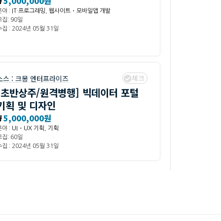
₩
5,000,000원
분야 :
IT·프로그래밍
,
웹사이트・모바일앱 개발
모집: 90일
집 : 2024년 05월 31일
체크
소스 :
크몽 엔터프라이즈
[초반상주/원격병행] 빅데이터 포털
기획 및 디자인
₩
5,000,000원
분야 :
UI・UX 기획
,
기획
모집: 60일
집 : 2024년 05월 31일