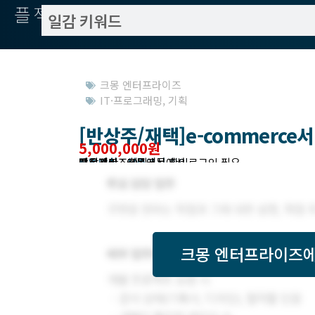
플젝서치
크몽 엔터프라이즈
IT·프로그래밍
,
기획
[반상주/재택]e-commerc
5,000,000원
작업방식 : 상주
모집기한 : 크몽에서 확인
예상기간 : 60일
프로젝트조회 : 크몽에서 로그인 필요
받은제안 : 크몽에서 확인
크몽 엔터프라이즈
에