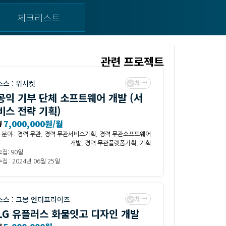
체크리스트
관련 프로젝트
체크
소스 :
위시켓
공익 기부 단체 소프트웨어 개발 (서
비스 전략 기획)
₩
7,000,000원/월
분야 :
경력 무관
,
경력 무관서비스기획
,
경력 무관소프트웨어
개발
,
경력 무관플랫폼기획
,
기획
모집: 90일
집 : 2024년 06월 25일
체크
소스 :
크몽 엔터프라이즈
LG 유플러스 화물잇고 디자인 개발