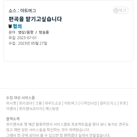
체크
소스 :
아트머그
편곡을 맡기고싶습니다
₩
협의
분야 :
영상/음향 / 방송용
모집: 2023-07-01
수집 : 2023년 05월 27일
수집 대상 서비스들
위시켓 | 프리모아 | 크몽 | 라우드소싱 | 아트머그 | 디자인나인 | 원티드긱스 | 위프 |
이랜서 | 프리랜서코리아 | 캐스팅엔
플젝소개
프리랜서로 몇 해간 활동하면서 서비스별로 프로젝트들을 찾다 보니 놓치는 경우도
많고 매번 모든 서비스들을 확인하는 것이 어려웠습니다.
그래서 한 곳에 모아서 볼 수 있으면 참 편하겠다 싶어서 만들었습니다.