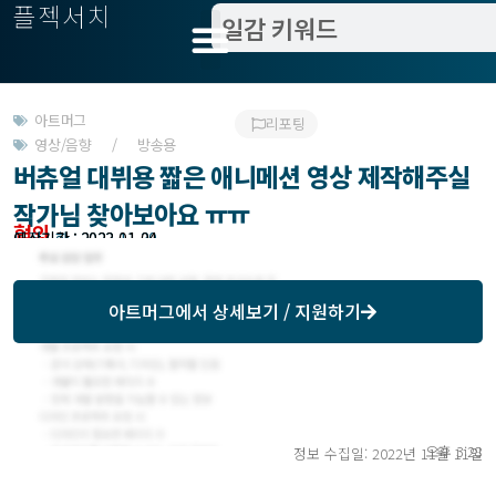
플젝서치
아트머그
리포팅
영상/음향 / 방송용
버츄얼 대뷔용 짧은 애니메션 영상 제작해주실
작가님 찾아보아요 ㅠㅠ
협의
모집기한 : 2022-11-30
예상기간 : 2023-01-04
아트머그
에서 상세보기 / 지원하기
오후 3:28
정보 수집일: 2022년 11월 11일