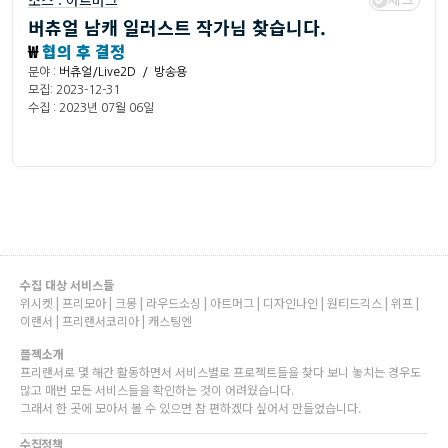
소스 :
아트머그
버츄얼 남캐 일러스트 작가님 찾습니다.
₩
협의 후 결정
분야 :
버츄얼/Live2D / 방송용
모집: 2023-12-31
수집 : 2023년 07월 06일
수집 대상 서비스들
위시켓 | 프리모아 | 크몽 | 라우드소싱 | 아트머그 | 디자인나인 | 원티드긱스 | 위프 |
이랜서 | 프리랜서코리아 | 캐스팅엔
플젝소개
프리랜서로 몇 해간 활동하면서 서비스별로 프로젝트들을 찾다 보니 놓치는 경우도
많고 매번 모든 서비스들을 확인하는 것이 어려웠습니다.
그래서 한 곳에 모아서 볼 수 있으면 참 편하겠다 싶어서 만들었습니다.
수집정책