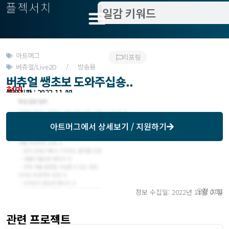
플젝서치
아트머그
리포팅
버츄얼/Live2D / 방송용
버츄얼 쌩초보 도와주십숑..
협의
모집기한 : 2022-11-07
예상기간 : 2022-11-10
아트머그
에서 상세보기 / 지원하기
오전 3:28
정보 수집일: 2022년 11월 07일
관련 프로젝트