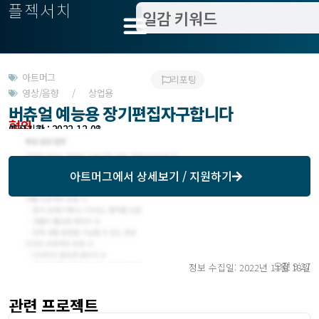
플젝서치
아트머그
리포팅
영상/음향 / 상업용
버츄얼 예능용 장기편집자구합니다
협의
모집기한 : 2022-12-01
예상기간 : 2022-12-08
아트머그
에서 상세보기 / 지원하기
오전 9:27
정보 수집일: 2022년 11월 18일
관련 프로젝트