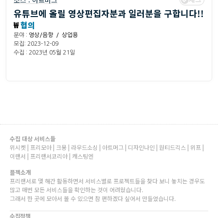
소스 :
아트머그
유튜브에 올릴 영상편집자분과 일러분을 구합니다!!
₩
협의
분야 :
영상/음향 / 상업용
모집: 2023-12-09
수집 : 2023년 05월 21일
수집 대상 서비스들
위시켓 | 프리모아 | 크몽 | 라우드소싱 | 아트머그 | 디자인나인 | 원티드긱스 | 위프 |
이랜서 | 프리랜서코리아 | 캐스팅엔
플젝소개
프리랜서로 몇 해간 활동하면서 서비스별로 프로젝트들을 찾다 보니 놓치는 경우도
많고 매번 모든 서비스들을 확인하는 것이 어려웠습니다.
그래서 한 곳에 모아서 볼 수 있으면 참 편하겠다 싶어서 만들었습니다.
수집정책