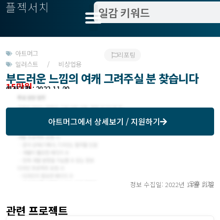
플젝서치
아트머그
리포팅
일러스트 / 비상업용
부드러운 느낌의 여캐 그려주실 분 찾습니다
15만원
모집기한 : 2022-11-09
예상기간 : 2022-11-30
아트머그
에서 상세보기 / 지원하기
오후 3:28
정보 수집일: 2022년 11월 11일
관련 프로젝트