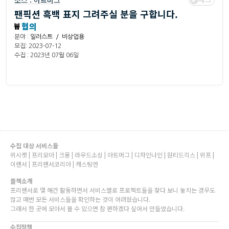
소스 :
아트머그
팬픽션 흑백 표지 그려주실 분을 구합니다.
₩
협의
분야 :
일러스트 / 비상업용
모집: 2023-07-12
수집 : 2023년 07월 06일
수집 대상 서비스들
위시켓 | 프리모아 | 크몽 | 라우드소싱 | 아트머그 | 디자인나인 | 원티드긱스 | 위프 |
이랜서 | 프리랜서코리아 | 캐스팅엔
플젝소개
프리랜서로 몇 해간 활동하면서 서비스별로 프로젝트들을 찾다 보니 놓치는 경우도
많고 매번 모든 서비스들을 확인하는 것이 어려웠습니다.
그래서 한 곳에 모아서 볼 수 있으면 참 편하겠다 싶어서 만들었습니다.
수집정책