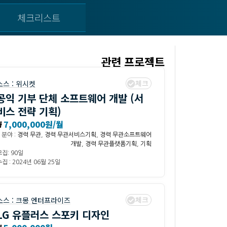
체크리스트
관련 프로젝트
체크
소스 :
위시켓
공익 기부 단체 소프트웨어 개발 (서
비스 전략 기획)
₩
7,000,000원/월
분야 :
경력 무관
,
경력 무관서비스기획
,
경력 무관소프트웨어
개발
,
경력 무관플랫폼기획
,
기획
모집: 90일
집 : 2024년 06월 25일
체크
소스 :
크몽 엔터프라이즈
LG 유플러스 스포키 디자인