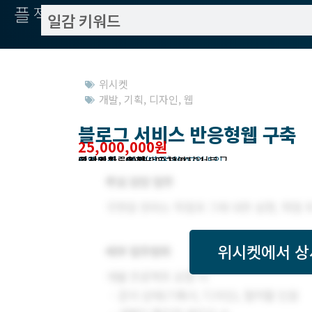
플젝서치
위시켓
개발
,
기획
,
디자인
,
웹
블로그 서비스 반응형웹 구축
25,000,000원
작업방식 : 외주(도급)
모집기한 : 2022년 03월 07일 5일
예상기간 : 90일
위시켓등록일자 : 2022.02.21.
고객위치 : 충청남도 천안시 서북구
위시켓
에서 상