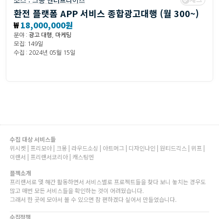
소스 :
크몽 엔터프라이즈
환전 플랫폼 APP 서비스 종합광고대행 (월 300~)
₩
18,000,000원
분야 :
광고 대행
,
마케팅
모집: 149일
수집 : 2024년 05월 15일
수집 대상 서비스들
위시켓 | 프리모아 | 크몽 | 라우드소싱 | 아트머그 | 디자인나인 | 원티드긱스 | 위프 |
이랜서 | 프리랜서코리아 | 캐스팅엔
플젝소개
프리랜서로 몇 해간 활동하면서 서비스별로 프로젝트들을 찾다 보니 놓치는 경우도
많고 매번 모든 서비스들을 확인하는 것이 어려웠습니다.
그래서 한 곳에 모아서 볼 수 있으면 참 편하겠다 싶어서 만들었습니다.
수집정책