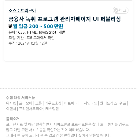
체크
소스 :
프리모아
금융사 녹취 프로그램 관리자페이지 UI 퍼블리싱
₩
월 임금 300 ~ 500 만원
분야 :
CSS
,
HTML
,
JavaScript
,
개발
모집: 기간 : 프리모아에서 확인
수집 : 2024년 03월 12일
수집 대상 서비스들
위시켓 | 프리모아 | 크몽 | 라우드소싱 | 아트머그 | 디자인나인 | 원티드긱스 | 위프 |
이랜서 | 프리랜서코리아 | 캐스팅엔
플젝소개
프리랜서로 몇 해간 활동하면서 서비스별로 프로젝트들을 찾다 보니 놓치는 경우도
많고 매번 모든 서비스들을 확인하는 것이 어려웠습니다.
그래서 한 곳에 모아서 볼 수 있으면 참 편하겠다 싶어서 만들었습니다.