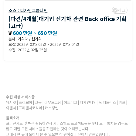
체크
소스 :
디자인그룹나인
[파견/4개월]대기업 전기차 관련 Back office 기획
(고급)
₩
600 만원 ~ 650 만원
분야 :
기획자 / 웹기획
모집: 2022년 03월 02일 ~ 2022년 07월 01일
수집 : 2022년 02월 25일
수집 대상 서비스들
위시켓 | 프리모아 | 크몽 | 라우드소싱 | 아트머그 | 디자인나인 | 원티드긱스 | 위프 |
이랜서 | 프리랜서코리아 | 캐스팅엔
플젝소개
프리랜서로 몇 해간 활동하면서 서비스별로 프로젝트들을 찾다 보니 놓치는 경우도
많고 매번 모든 서비스들을 확인하는 것이 어려웠습니다.
그래서 한 곳에 모아서 볼 수 있으면 참 편하겠다 싶어서 만들었습니다.