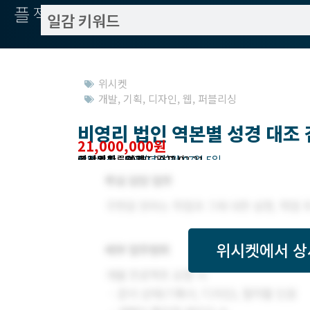
플젝서치
위시켓
개발
,
기획
,
디자인
,
웹
,
퍼블리싱
비영리 법인 역본별 성경 대조 
21,000,000원
작업방식 : 외주(도급)
모집기한 : 2022년 03월 07일 5일
예상기간 : 50일
위시켓등록일자 : 2022.02.21.
고객위치 : 경기도 김포시
위시켓
에서 상