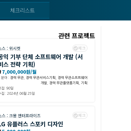
체크리스트
관련 프로젝트
체크
소스 :
위시켓
공익 기부 단체 소프트웨어 개발 (서
비스 전략 기획)
₩
7,000,000원/월
분야 :
경력 무관
,
경력 무관서비스기획
,
경력 무관소프트웨어
개발
,
경력 무관플랫폼기획
,
기획
모집: 90일
집 : 2024년 06월 25일
체크
소스 :
크몽 엔터프라이즈
LG 유플러스 스포키 디자인