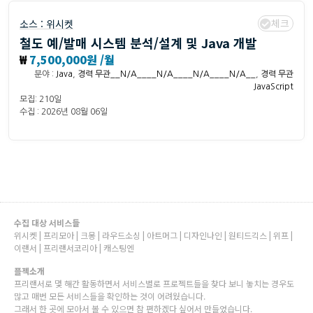
체크
소스 :
위시켓
철도 예/발매 시스템 분석/설계 및 Java 개발
₩
7,500,000원 /월
분야 :
Java
,
경력 무관__N/A____N/A____N/A____N/A__
,
경력 무관
JavaScript
모집: 210일
수집 : 2026년 08월 06일
수집 대상 서비스들
위시켓 | 프리모아 | 크몽 | 라우드소싱 | 아트머그 | 디자인나인 | 원티드긱스 | 위프 |
이랜서 | 프리랜서코리아 | 캐스팅엔
플젝소개
프리랜서로 몇 해간 활동하면서 서비스별로 프로젝트들을 찾다 보니 놓치는 경우도
많고 매번 모든 서비스들을 확인하는 것이 어려웠습니다.
그래서 한 곳에 모아서 볼 수 있으면 참 편하겠다 싶어서 만들었습니다.