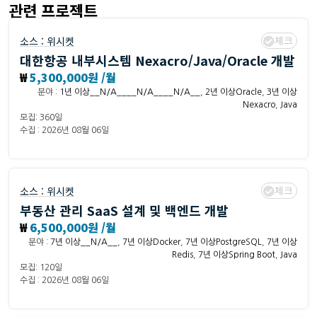
관련 프로젝트
체크
소스 :
위시켓
대한항공 내부시스템 Nexacro/Java/Oracle 개발
₩
5,300,000원 /월
분야 :
1년 이상__N/A____N/A____N/A__
,
2년 이상Oracle
,
3년 이상
Nexacro
,
Java
모집: 360일
수집 : 2026년 08월 06일
체크
소스 :
위시켓
부동산 관리 SaaS 설계 및 백엔드 개발
₩
6,500,000원 /월
분야 :
7년 이상__N/A__
,
7년 이상Docker
,
7년 이상PostgreSQL
,
7년 이상
Redis
,
7년 이상Spring Boot
,
Java
모집: 120일
수집 : 2026년 08월 06일