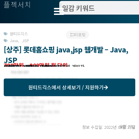
플젝서치
원티드긱스
리포팅
Java
,
JSP
[상주] 롯데홈쇼핑 java,jsp 웹개발 – Java,
JSP
700만원 ~ 900만원 월 단위
모집분야 : 개발 > 서버 개발자 / 웹 개발자
작업방식 : 상주
모집기한 : 2022-03-16 협의 가능
예상기간 : 1.5개월 ~ 3개월
근무위치 : 선유도역 근처(여의도쪽)
원티드긱스
에서 상세보기 / 지원하기
오전 7:52
정보 수집일: 2022년 03월 15일