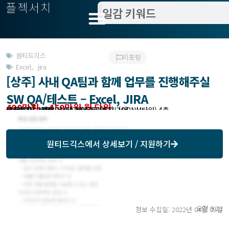
플젝서치
원티드긱스
리포팅
Excel
,
jira
[상주] 사내 QA팀과 함께 업무를 진행해주실
SW QA/테스트 – Excel, JIRA
400만원 ~ 450만원 월 단위
모집분야 : 개발 > QA,테스트 엔지니어
작업방식 : 상주
모집기한 : 2022-04-13 협의 가능
예상기간 : 1개월
근무위치 : 서울시 강남구 언주로85길 24(PNM타워) 4층
원티드긱스
에서 상세보기 / 지원하기
오전 9:23
정보 수집일: 2022년 04월 09일