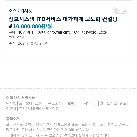
체크
소스 :
위시켓
정보시스템 ITO서비스 대가체계 고도화 컨설팅
₩
10,000,000원/월
분야 :
10년 이상
,
10년 이상PowerPoint
,
10년 이상Word
,
Excel
모집: 90일
수집 : 2024년 07월 24일
수집 대상 서비스들
위시켓 | 프리모아 | 크몽 | 라우드소싱 | 아트머그 | 디자인나인 | 원티드긱스 | 위프 |
이랜서 | 프리랜서코리아 | 캐스팅엔
플젝소개
프리랜서로 몇 해간 활동하면서 서비스별로 프로젝트들을 찾다 보니 놓치는 경우도
많고 매번 모든 서비스들을 확인하는 것이 어려웠습니다.
그래서 한 곳에 모아서 볼 수 있으면 참 편하겠다 싶어서 만들었습니다.