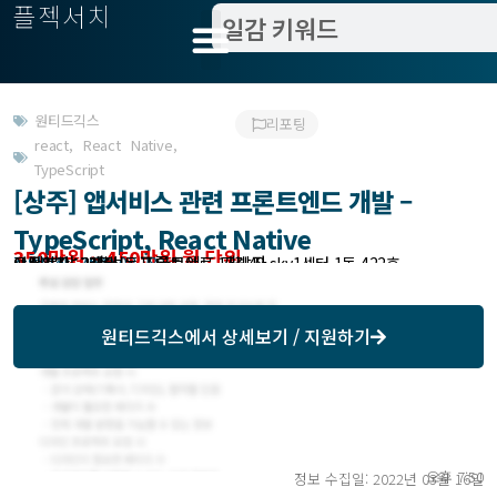
플젝서치
원티드긱스
리포팅
react
,
React Native
,
TypeScript
[상주] 앱서비스 관련 프론트엔드 개발 –
TypeScript, React Native
350만원 ~ 450만원 월 단위
모집분야 : 개발 > 프론트엔드 개발자
작업방식 : 상주
모집기한 : 2022-03-28
예상기간 : 2개월
근무위치 : 서울성동구 아차산로 17길48 skv1센터 1동 422호
원티드긱스
에서 상세보기 / 지원하기
오후 7:50
정보 수집일: 2022년 03월 16일