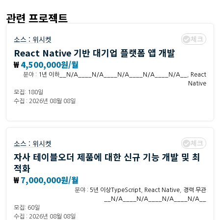
관련 프로젝트
체크
소스 :
위시켓
React Native 기반 대기업 플랫폼 앱 개발
₩
4,500,000원/월
분야 :
1년 이하__N/A____N/A____N/A____N/A____N/A__
,
React
Native
모집: 180일
수집 : 2026년 08월 08일
체크
소스 :
위시켓
자사 테이블오더 제품에 대한 신규 기능 개발 및 최
적화
₩
7,000,000원/월
분야 :
5년 이상TypeScript
,
React Native
,
경력 무관
__N/A____N/A____N/A____N/A__
모집: 60일
수집 : 2026년 08월 08일