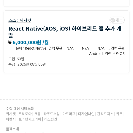
체크
소스 :
위시켓
React Native(AOS, iOS) 하이브리드 앱 추가 개
발
₩
6,000,000원 /월
분야 :
React Native
,
경력 무관__N/A____N/A____N/A__
,
경력 무관
Android
,
경력 무관iOS
모집: 60일
수집 : 2026년 08월 06일
수집 대상 서비스들
위시켓 | 프리모아 | 크몽 | 라우드소싱 | 아트머그 | 디자인나인 | 원티드긱스 | 위프 |
이랜서 | 프리랜서코리아 | 캐스팅엔
플젝소개