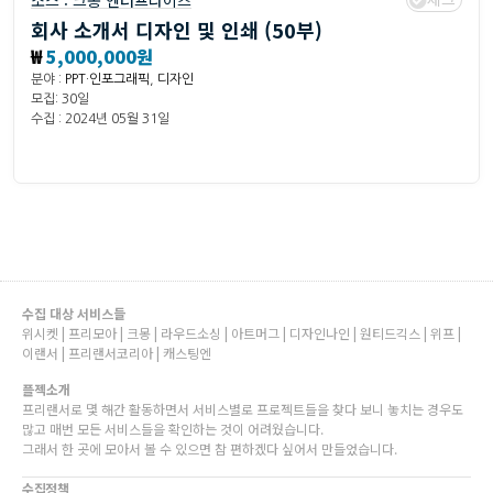
소스 :
크몽 엔터프라이즈
회사 소개서 디자인 및 인쇄 (50부)
₩
5,000,000원
분야 :
PPT·인포그래픽
,
디자인
모집: 30일
수집 : 2024년 05월 31일
수집 대상 서비스들
위시켓 | 프리모아 | 크몽 | 라우드소싱 | 아트머그 | 디자인나인 | 원티드긱스 | 위프 |
이랜서 | 프리랜서코리아 | 캐스팅엔
플젝소개
프리랜서로 몇 해간 활동하면서 서비스별로 프로젝트들을 찾다 보니 놓치는 경우도
많고 매번 모든 서비스들을 확인하는 것이 어려웠습니다.
그래서 한 곳에 모아서 볼 수 있으면 참 편하겠다 싶어서 만들었습니다.
수집정책