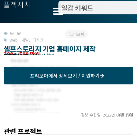
플젝서치
프리모아
리포팅
Web
,
개발
,
디자인
셀프스토리지 기업 홈페이지 제작
300 ~ 500 만원
관련지역 : 인천
작업방식 : 도급
모집기한 : 프리모아에서 확인
예상기간 : 30일
등록일 : 2022.03.15
프리모아
에서 상세보기 / 지원하기
오후 7:04
정보 수집일: 2022년 03월 16일
관련 프로젝트