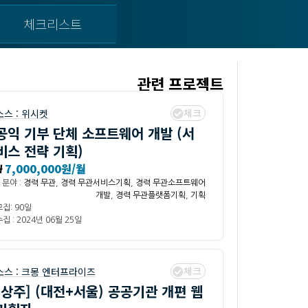
체크리스트
관련 프로젝트
체크
소스 :
위시켓
공익 기부 단체 소프트웨어 개발 (서
비스 전략 기획)
₩
7,000,000원/월
분야 :
경력 무관
,
경력 무관서비스기획
,
경력 무관소프트웨어
개발
,
경력 무관플랫폼기획
,
기획
모집: 90일
집 : 2024년 06월 25일
체크
소스 :
크몽 엔터프라이즈
[상주] (대전+서울) 공공기관 개편 웹