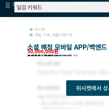
플젝서치
위시켓
개발
,
기획
,
애플리케이션
소셜 매칭 모바일 APP/백엔드
50,000,000원
작업방식 : 외주(도급)
모집기한 : 2022년 03월 11일 3일
예상기간 : 70일
위시켓등록일자 : 2022.02.28.
고객위치 : 서울특별시 강남구
위시켓
에서 상