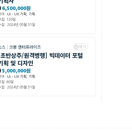
기획자
₩
6,500,000원
분야 :
UI・UX 기획
,
기획
모집: 120일
집 : 2024년 05월 31일
체크
소스 :
크몽 엔터프라이즈
[초반상주/원격병행] 빅데이터 포털
기획 및 디자인
₩
5,000,000원
분야 :
UI・UX 기획
,
기획
모집: 60일
집 : 2024년 05월 31일